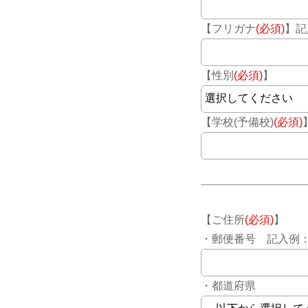
【フリガナ
(必須)
】記
【性別
(必須)
】
【学校(予備校)
(必須)
【ご住所
(必須)
】
・郵便番号 記入例：17
・都道府県