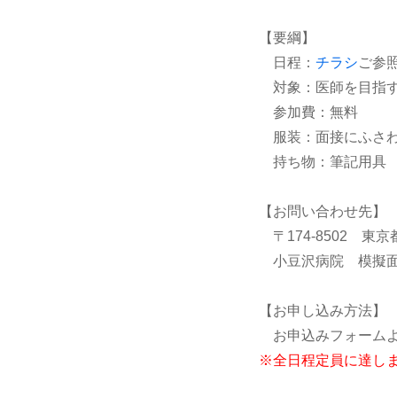
【要綱】
日程：
チラシ
ご参
対象：医師を目指す
参加費：無料
服装：面接にふさわ
持ち物：筆記用具
【お問い合わせ先】
〒174-8502 東京都板
小豆沢病院 模擬面
【お申し込み方法】
お申込みフォームよ
※全日程
定員に達し