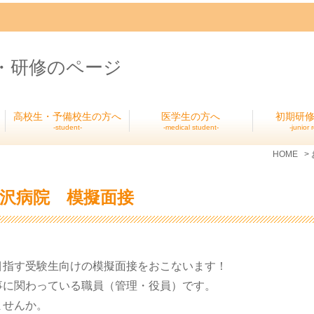
・研修のページ
高校生・予備校生の方へ
医学生の方へ
初期研
student
medical student
junior 
HOME
小豆沢病院 模擬面接
目指す受験生向けの模擬面接をおこないます！
事に関わっている職員（管理・役員）です。
ませんか。