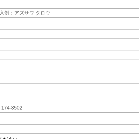
入例：アズサワ タロウ
】
4-8502