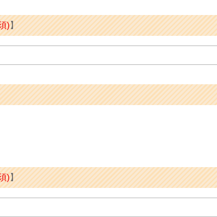
須)
】
須)
】